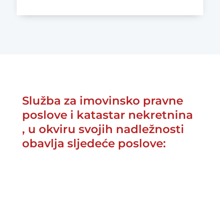
Služba za imovinsko pravne
poslove i katastar nekretnina
, u okviru svojih nadležnosti
obavlja sljedeće poslove:
vrši ažuriranje katastarskog
^
operata te održavanje i izradu
katastra nekretnina,