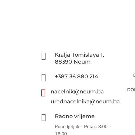

Kralja Tomislava 1,
88390 Neum

+387 36 880 214
DOM

nacelnik@neum.ba
urednacelnika@neum.ba

Radno vrijeme
Ponedjeljak – Petak: 8:00 –
16:00