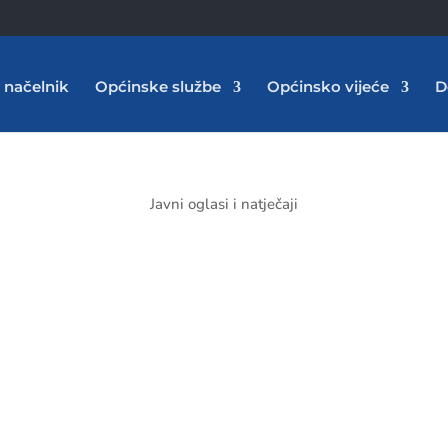
 načelnik
Općinske službe
Općinsko vijeće
D
Javni oglasi i natječaji