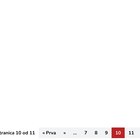
ovanje članova upravnih vijeća i nadzornih odbora javnih ustanova
blike Hrvatske objavio je Javni natječaj za financiranje kulturnih, 
 hrvatski narod u Bosni i Hercegovini za 2021. godinu.Na Javni natj
Bosni i Hercegovini, zaključno s danom objave Javnog natječaja i to
govini
tranica 10 od 11
« Prva
«
...
7
8
9
10
11