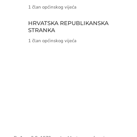
1 član općinskog vijeća
HRVATSKA REPUBLIKANSKA
STRANKA
1 član općinskog vijeća
dr. sc. Daniela Matić
Predsjednica O.V. Neum