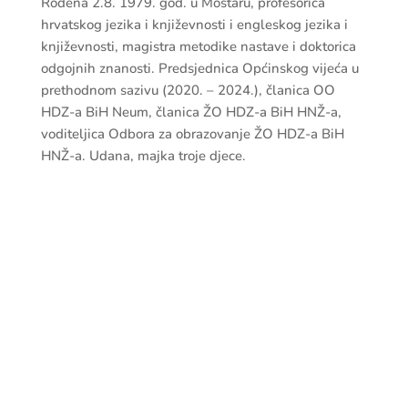
Rođena 2.8. 1979. god. u Mostaru, profesorica
hrvatskog jezika i književnosti i engleskog jezika i
književnosti, magistra metodike nastave i doktorica
odgojnih znanosti. Predsjednica Općinskog vijeća u
prethodnom sazivu (2020. – 2024.), članica OO
HDZ-a BiH Neum, članica ŽO HDZ-a BiH HNŽ-a,
voditeljica Odbora za obrazovanje ŽO HDZ-a BiH
HNŽ-a. Udana, majka troje djece.

adresa
Kralja Tomislava 1
88390 Neum