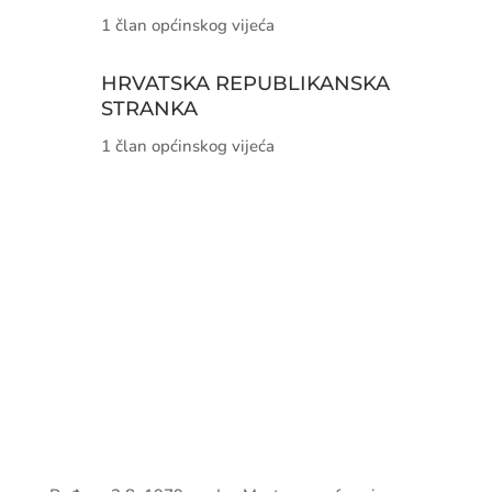
1 član općinskog vijeća
HRVATSKA REPUBLIKANSKA
STRANKA
1 član općinskog vijeća
dr. sc. Daniela Matić
Predsjednica O.V. Neum