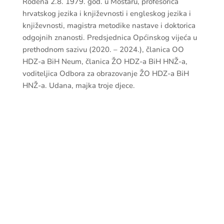
Rođena 2.8. 1979. god. u Mostaru, profesorica
hrvatskog jezika i književnosti i engleskog jezika i
književnosti, magistra metodike nastave i doktorica
odgojnih znanosti. Predsjednica Općinskog vijeća u
prethodnom sazivu (2020. – 2024.), članica OO
HDZ-a BiH Neum, članica ŽO HDZ-a BiH HNŽ-a,
voditeljica Odbora za obrazovanje ŽO HDZ-a BiH
HNŽ-a. Udana, majka troje djece.

adresa
Kralja Tomislava 1
88390 Neum