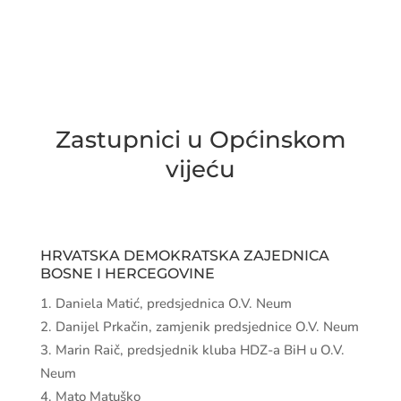

EMAIL
predsjednik-ov@neum.ba
