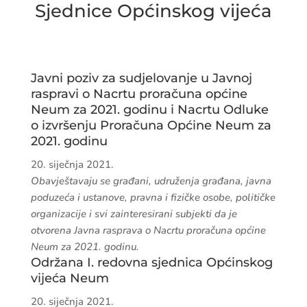
Ivo Bačić, predsjednik kluba HDZ 1990 u O.V.
Neum
Jerko Čamo
Ivan Begušič, zamjenik predsjednika kluba HDZ-a
1990 u O.V. Neum
HRVATSKA KRŠĆANSKA DEMOKRATSKA
UNIJA BIH
Stipe Čapeta
HRVATSKA REPUBLIKANSKA STRANKA
Josip Bogdanović