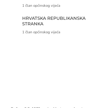
DEMOKRATSKA
ZAJEDNICA 1990
3 člana općinskog vijeća
HRVATSKA KRŠĆANSKA
DEMOKRATSKA UNIJA
BIH
1 član općinskog vijeća
HRVATSKA
REPUBLIKANSKA
STRANKA
1 član općinskog vijeća