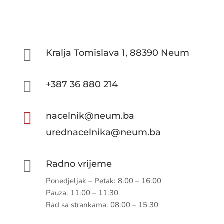
20. siječnja 2021.
Obavještavaju se građani, udruženja građana, javna
poduzeća i ustanove, pravna i fizičke osobe, političke
organizacije i svi zainteresirani subjekti da je
otvorena Javna rasprava o Nacrtu proračuna općine
Neum za 2021. godinu.
Održana I. redovna sjednica
Općinskog vijeća Neum
20. siječnja 2021.
Dana 20.1.2021. godine održana je I. redovita
sjednica Općinskog vijeća Neum i usvojene se
sljedeće Odluke:
NAJAVA: I. REDOVNA SJEDNICA OV
NEUM
15. siječnja 2021.
Na temelju članka 18. i članka 47. Poslovnika
Općinskoga vijeća Neum („Narodni list- službeno
glasilo općine Neum“ broj:1/09), na prijedlog