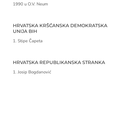
Danijel Prkačin, zamjenik predsjednice O.V. Neum
Marin Raič, predsjednik kluba HDZ-a BiH u O.V.
Neum
Mato Matuško
Mario Čarapina
Jure Menalo
Nikola Butigan, zamjenik predsjednika kluba
HDZ-a BiH u O.V. Neum
Ines Krešić
Barbara Matić
Ana Bilić
Ana Glavinić
Stipe Škobo
HRVATSKA DEMOKRATSKA ZAJEDNICA
1990