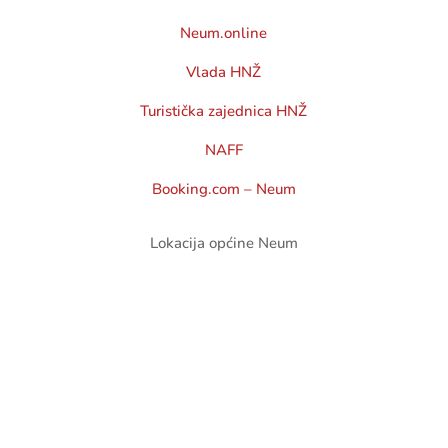

nacelnik@neum.ba
urednacelnika@neum.ba

Radno vrijeme
Ponedjeljak – Petak: 8:00 – 16:00
Pauza: 11:00 – 11:30
Rad sa strankama: 08:00 – 15:30
VAŽNIJI TELEFONSKI BROJEVI
POLICIJA:
036 880-195
DOM ZDRAVLJA – uprava:
036 880 094
DOM ZDRAVLJA – Hitna služba: