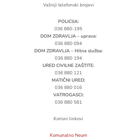
Načelnika općine Neum,
sazivam redovnu I.
sjednicu
Općinskoga vijeća Neum za dan
20.01.2021.godine (srijeda) u „Grand hotel Neum“ u
Neumu sa početkom u 09.00 sati.
Stranica 30 od 31
« Prva
«
30
»

Kralja Tomislava 1, 88390 Neum

+387 36 880 214