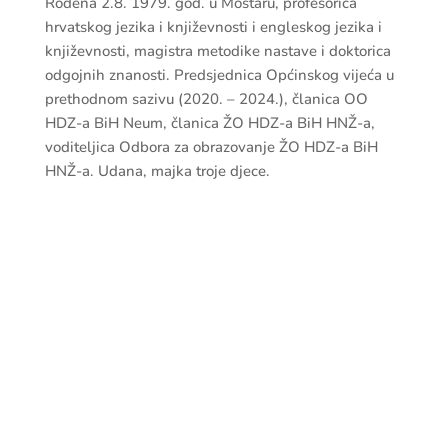
dr. sc. Daniela Matić
Predsjednica O.V. Neum
Rođena 2.8. 1979. god. u Mostaru, profesorica
hrvatskog jezika i književnosti i engleskog jezika i
književnosti, magistra metodike nastave i
doktorica odgojnih znanosti. Predsjednica
Općinskog vijeća u prethodnom sazivu (2020. –
2024.), članica OO HDZ-a BiH Neum, članica ŽO