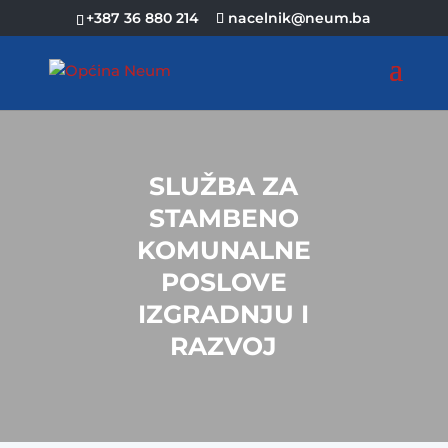
+387 36 880 214
nacelnik@neum.ba
SLUŽBA ZA
STAMBENO
KOMUNALNE
POSLOVE
IZGRADNJU I
RAZVOJ