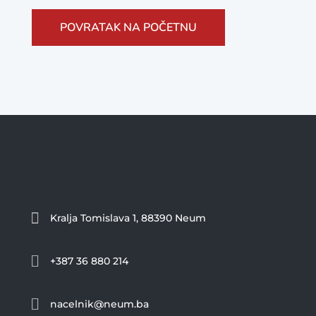
POVRATAK NA POČETNU

Kralja Tomislava 1, 88390 Neum

+387 36 880 214

nacelnik@neum.ba