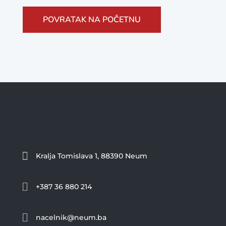
POVRATAK NA POČETNU

Kralja Tomislava 1, 88390 Neum

+387 36 880 214

nacelnik@neum.ba