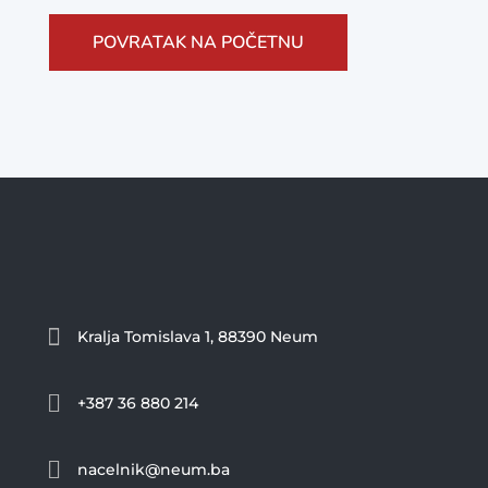
POVRATAK NA POČETNU

Kralja Tomislava 1, 88390 Neum

+387 36 880 214

nacelnik@neum.ba