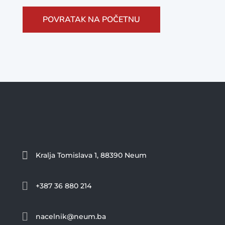
POVRATAK NA POČETNU

Kralja Tomislava 1, 88390 Neum

+387 36 880 214

nacelnik@neum.ba