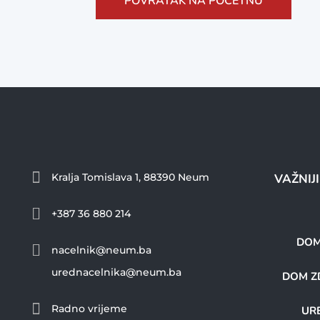
POVRATAK NA POČETNU

Kralja Tomislava 1, 88390 Neum
VAŽNIJ

+387 36 880 214
DOM

nacelnik@neum.ba
urednacelnika@neum.ba
DOM ZD

Radno vrijeme
URE