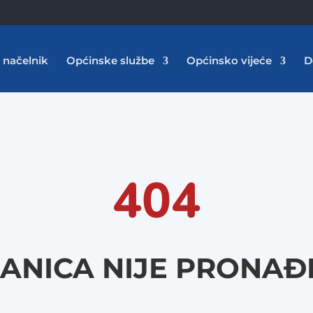
 načelnik
Općinske službe
Općinsko vijeće
D
404
ANICA NIJE PRONA