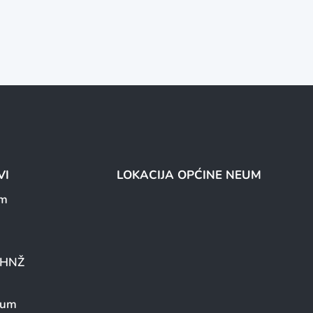
VI
LOKACIJA OPĆINE NEUM
um
a HNŽ
eum