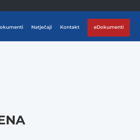
okumenti
Natječaji
Kontakt
eDokumenti
ĐENA