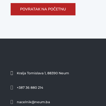
POVRATAK NA POČETNU

Kralja Tomislava 1, 88390 Neum

+387 36 880 214

nacelnik@neum.ba