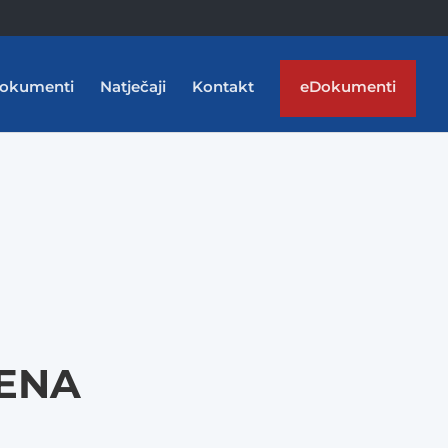
okumenti
Natječaji
Kontakt
eDokumenti
ĐENA