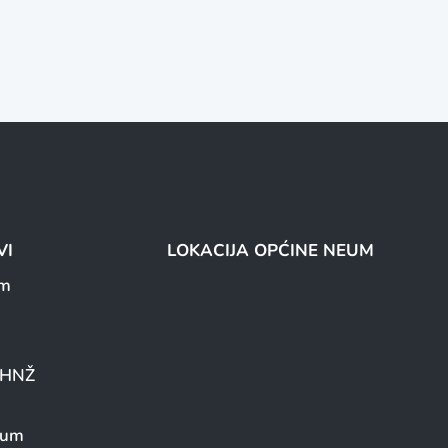
VI
LOKACIJA OPĆINE NEUM
um
a HNŽ
eum