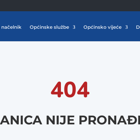
 načelnik
Općinske službe
Općinsko vijeće
D
404
ANICA NIJE PRONA