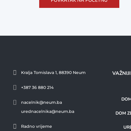
POVRATAK NA POČETNU

Kralja Tomislava 1, 88390 Neum
VAŽNIJ

+387 36 880 214
DOM

nacelnik@neum.ba
urednacelnika@neum.ba
DOM ZD

Radno vrijeme
URE