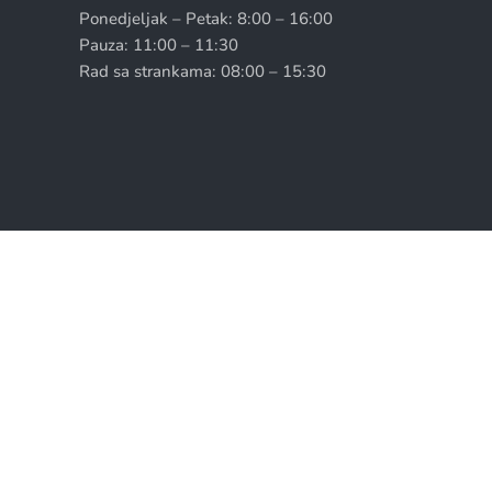
Ponedjeljak – Petak: 8:00 – 16:00
Pauza: 11:00 – 11:30
Rad sa strankama: 08:00 – 15:30
Copyright © Općina Neum 2026. || Sva prava pridrž
Skip to content
Open toolbar
Alati za pristupačnost
Povećaj tekst
Smanji tekst
Sivi tonovi