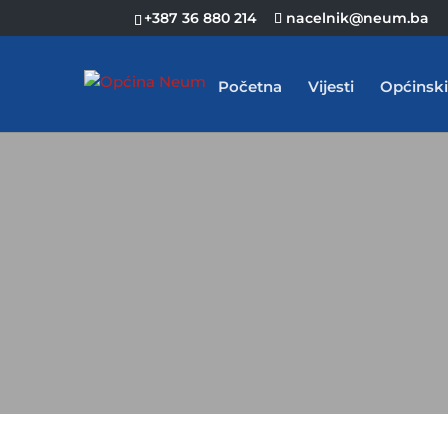
+387 36 880 214
nacelnik@neum.ba
Početna
Vijesti
Općinski