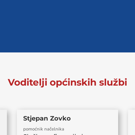
Voditelji
općinskih službi
Stjepan Zovko
pomoćnik načelnika