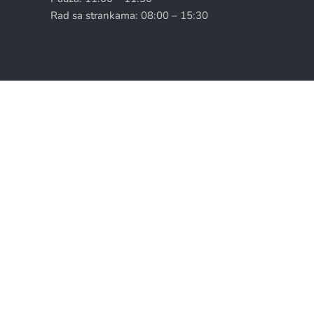
Rad sa strankama: 08:00 – 15:30
Copyright © Općina Neum 2026. || Sva prava pridrž
Skip to content
Open toolbar
Alati za pristupačnost
Povećaj tekst
Smanji tekst
Sivi tonovi
Visoki kontrast
Negativni kontrast
Svijetla pozadina