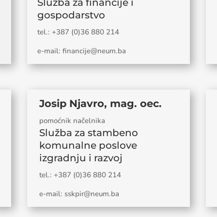
Služba za financije i
gospodarstvo
tel.: +387 (0)36 880 214
e-mail: financije@neum.ba
Josip Njavro, mag. oec.
pomoćnik načelnika
Služba za stambeno
komunalne poslove
izgradnju i razvoj
tel.: +387 (0)36 880 214
;
e-mail: sskpir@neum.ba