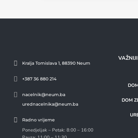
VAŽNIJ

Kralja Tomislava 1, 88390 Neum

+387 36 880 214
DOM

nacelnik@neum.ba
DOM ZD
urednacelnika@neum.ba
URE

Radno vrijeme
Ponedjeljak – Petak: 8:00 – 16:00
Pauza: 11:00 – 11:30