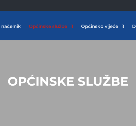
 načelnik
Općinske službe
Općinsko vijeće
D
OPĆINSKE SLUŽBE