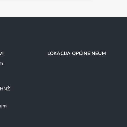
VI
LOKACIJA OPĆINE NEUM
um
a HNŽ
eum