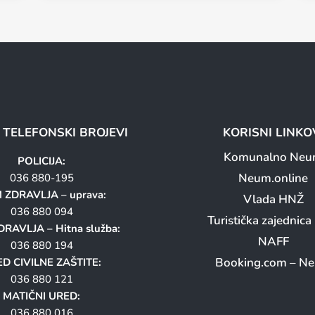
I TELEFONSKI BROJEVI
KORISNI LINKO
Komunalno Ne
POLICIJA:
Neum.online
036 880-195
 ZDRAVLJA – uprava:
Vlada HNŽ
036 880 094
Turistička zajednic
RAVLJA – Hitna služba:
NAFF
036 880 194
Booking.com – N
D CIVILNE ZAŠTITE:
036 880 121
MATIČNI URED:
036 880 016