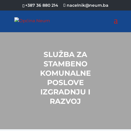
+387 36 880 214
nacelnik@neum.ba
SLUŽBA ZA
STAMBENO
KOMUNALNE
POSLOVE
IZGRADNJU I
RAZVOJ