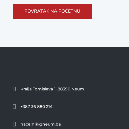
POVRATAK NA POČETNU

Kralja Tomislava 1, 88390 Neum

+387 36 880 214

nacelnik@neum.ba