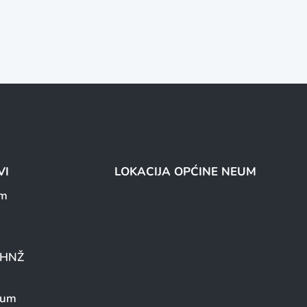
VI
LOKACIJA OPĆINE NEUM
um
a HNŽ
eum