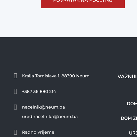
POVRATAK NA POČETNU

Kralja Tomislava 1, 88390 Neum
VAŽNIJ

+387 36 880 214
DOM

nacelnik@neum.ba
urednacelnika@neum.ba
DOM ZD

Radno vrijeme
URE