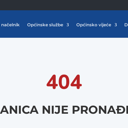
 načelnik
Općinske službe
Općinsko vijeće
D
404
ANICA NIJE PRONA