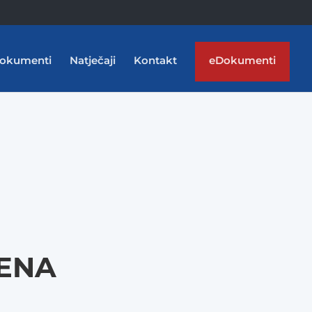
okumenti
Natječaji
Kontakt
eDokumenti
ĐENA