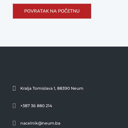
POVRATAK NA POČETNU

Kralja Tomislava 1, 88390 Neum

+387 36 880 214

nacelnik@neum.ba