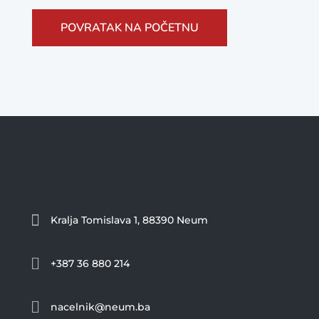
POVRATAK NA POČETNU

Kralja Tomislava 1, 88390 Neum

+387 36 880 214

nacelnik@neum.ba