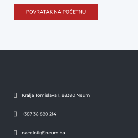
POVRATAK NA POČETNU

Kralja Tomislava 1, 88390 Neum

+387 36 880 214

nacelnik@neum.ba