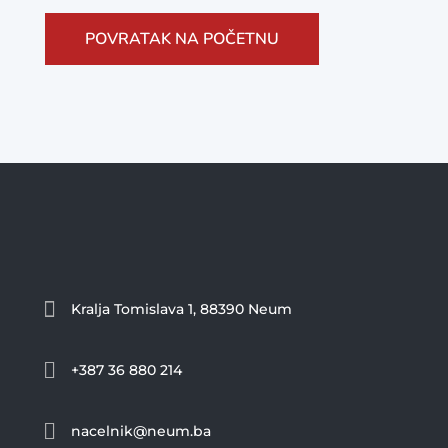
POVRATAK NA POČETNU

Kralja Tomislava 1, 88390 Neum

+387 36 880 214

nacelnik@neum.ba