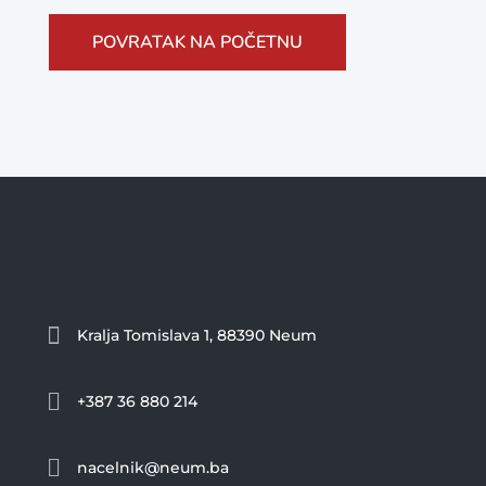
POVRATAK NA POČETNU

Kralja Tomislava 1, 88390 Neum

+387 36 880 214

nacelnik@neum.ba