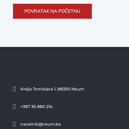
POVRATAK NA POČETNU

Kralja Tomislava 1, 88390 Neum

+387 36 880 214

nacelnik@neum.ba