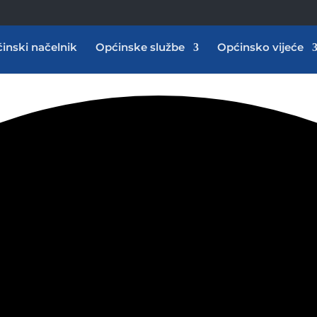
inski načelnik
Općinske službe
Općinsko vijeće