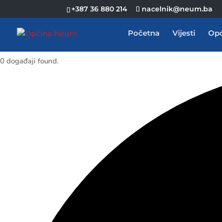
+387 36 880 214
nacelnik@neum.ba
Početna
Vijesti
Opć
0 događaji found.