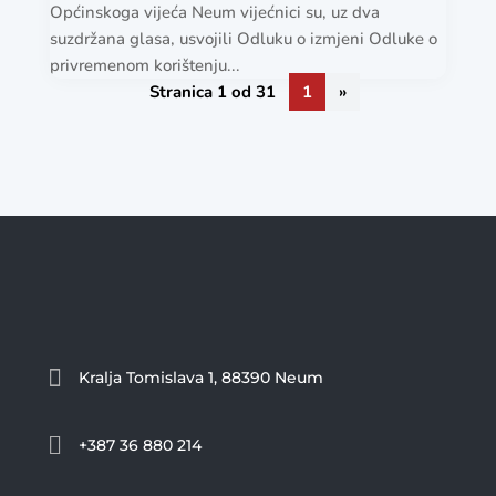
Općinskoga vijeća Neum vijećnici su, uz dva
suzdržana glasa, usvojili Odluku o izmjeni Odluke o
privremenom korištenju...
Stranica 1 od 31
1
»

Kralja Tomislava 1, 88390 Neum

+387 36 880 214