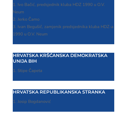
Ivo Bačić, predsjednik kluba HDZ 1990 u O.V.
Neum
Jerko Čamo
Ivan Begušič, zamjenik predsjednika kluba HDZ-a
1990 u O.V. Neum
HRVATSKA KRŠĆANSKA DEMOKRATSKA
UNIJA BIH
Stipe Čapeta
HRVATSKA REPUBLIKANSKA STRANKA
Josip Bogdanović