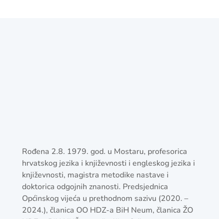
dr. sc. Daniela Matić
Predsjednica O.V. Neum
Rođena 2.8. 1979. god. u Mostaru, profesorica
hrvatskog jezika i književnosti i engleskog jezika i
književnosti, magistra metodike nastave i
doktorica odgojnih znanosti. Predsjednica
Općinskog vijeća u prethodnom sazivu (2020. –
2024.), članica OO HDZ-a BiH Neum, članica ŽO