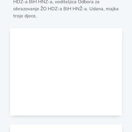
HDZ-a BiH HNŽ-a, voditeljica Odbora za
obrazovanje ŽO HDZ-a BiH HNŽ-a. Udana, majka
troje djece.

ADRESA
Kralja Tomislava 1
88390 Neum