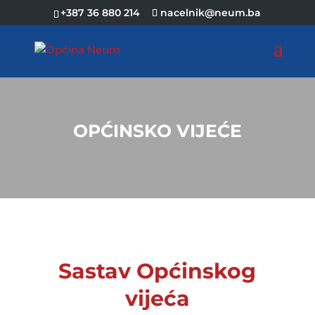
+387 36 880 214
nacelnik@neum.ba
OPĆINSKO VIJEĆE
Sastav Općinskog
vijeća