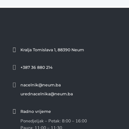

Kralja Tomislava 1, 88390 Neum

+387 36 880 214

nacelnik@neum.ba
urednacelnika@neum.ba

Radno vrijeme
Ponedjeljak – Petak: 8:00 – 16:00
Pauza: 11:00 – 11:30