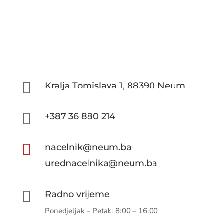

Kralja Tomislava 1, 88390 Neum

+387 36 880 214

nacelnik@neum.ba
urednacelnika@neum.ba

Radno vrijeme
Ponedjeljak – Petak: 8:00 – 16:00