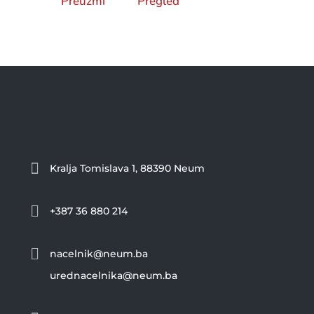
Preuzmi
Pregled

Kralja Tomislava 1, 88390 Neum

+387 36 880 214

nacelnik@neum.ba
urednacelnika@neum.ba