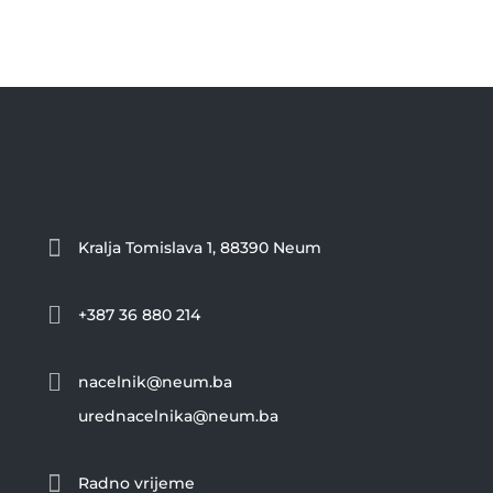

Kralja Tomislava 1, 88390 Neum

+387 36 880 214

nacelnik@neum.ba
urednacelnika@neum.ba

Radno vrijeme