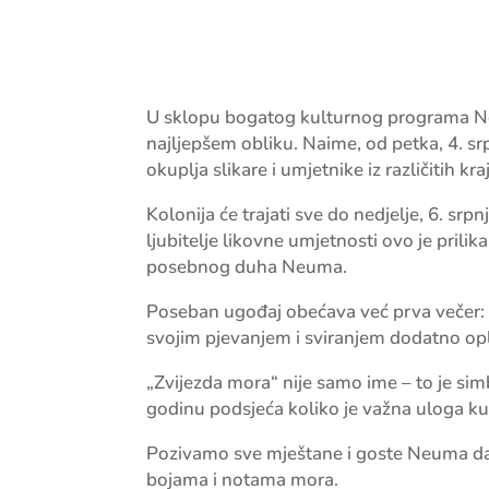
U sklopu bogatog kulturnog programa Ne
najljepšem obliku. Naime, od petka, 4. sr
okuplja slikare i umjetnike iz različitih 
Kolonija će trajati sve do nedjelje, 6. srpn
ljubitelje likovne umjetnosti ovo je prilik
posebnog duha Neuma.
Poseban ugođaj obećava već prva večer: s
svojim pjevanjem i sviranjem dodatno opl
„Zvijezda mora“ nije samo ime – to je sim
godinu podsjeća koliko je važna uloga ku
Pozivamo sve mještane i goste Neuma da 
bojama i notama mora.