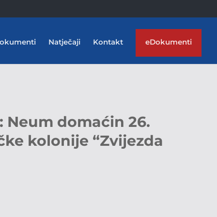
okumenti
Natječaji
Kontakt
eDokumenti
 Neum domaćin 26.
ke kolonije “Zvijezda