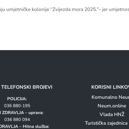
nju umjetničke kolonije “Zvijezda mora 2025.”– jer umjetnos
I TELEFONSKI BROJEVI
KORISNI LINKO
Komunalno Ne
POLICIJA:
Neum.online
036 880-195
 ZDRAVLJA – uprava:
Vlada HNŽ
036 880 094
Turistička zajednic
RAVLJA – Hitna služba: