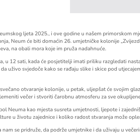
umskog ljeta 2025., i ove godine u našem primorskom mje
pnja, Neum će biti domaćin 26. umjetničke kolonije „Zvijezda
krajeva, na obali mora koje im pruža nadahnuće.
ja, u 12 sati, kada će posjetitelji imati priliku razgledati na
a da uživo svjedoče kako se rađaju slike i skice pod utjecajem
večano otvaranje kolonije, u petak, uljepšat će svojim gla
emeniti večer i stvoriti čarobnu atmosferu za sve okupljene
bol Neuma kao mjesta susreta umjetnosti, ljepote i zajedniš
lture u životu zajednice i koliko radost stvaranja može opl
nam se pridruže, da podrže umjetnike i da uživaju u večer