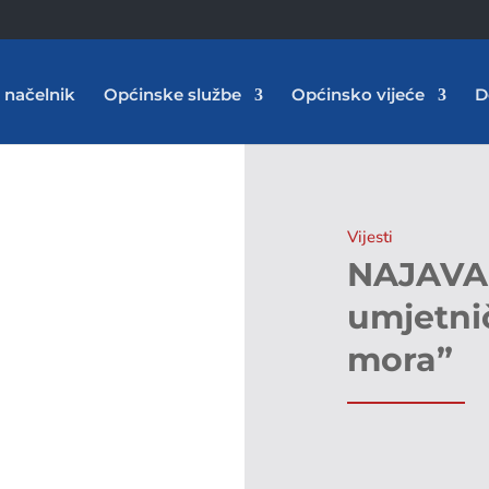
 načelnik
Općinske službe
Općinsko vijeće
D
Vijesti
NAJAVA:
umjetnič
mora”