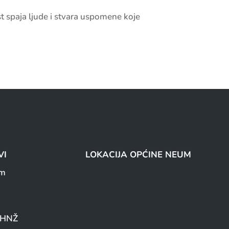
t spaja ljude i stvara uspomene koje
VI
LOKACIJA OPĆINE NEUM
um
a HNŽ