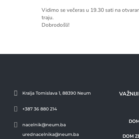
Vidimo se večeras u 19.30 sati na otvara
traju.
Dobrodošli!

Kralja Tomislava 1, 88390 Neum
VAŽNIJ

+387 36 880 214
DOM

nacelnik@neum.ba
urednacelnika@neum.ba
DOM ZD