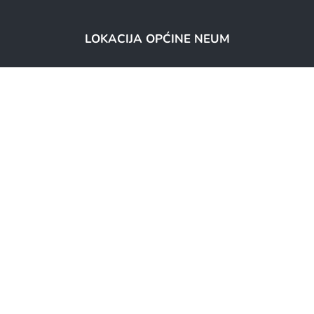
LOKACIJA OPĆINE NEUM
Copyright © Općina Neum 2026. || Sva prava pridržana
infoscape.ba
Developed by:
Skip to content
Open toolbar
Alati za pristupačnost
Povećaj tekst
Smanji tekst
Sivi tonovi