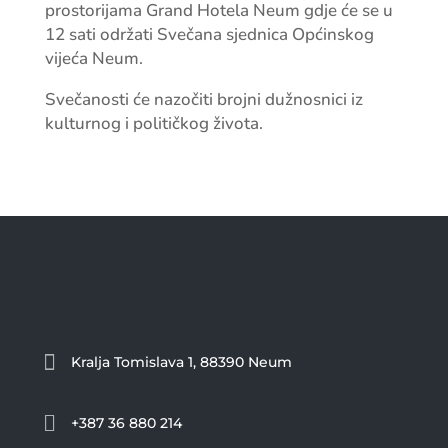
prostorijama Grand Hotela Neum gdje će se u
12 sati održati Svečana sjednica Općinskog
vijeća Neum.
Svečanosti će nazočiti brojni dužnosnici iz
kulturnog i političkog života.

Kralja Tomislava 1, 88390 Neum

+387 36 880 214