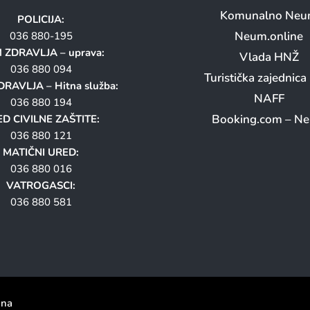
Komunalno Ne
POLICIJA:
Neum.online
036 880-195
 ZDRAVLJA – uprava:
Vlada HNŽ
036 880 094
Turistička zajednic
RAVLJA – Hitna služba:
NAFF
036 880 194
Booking.com – N
D CIVILNE ZAŠTITE:
036 880 121
MATIČNI URED:
036 880 016
VATROGASCI:
036 880 581
ana