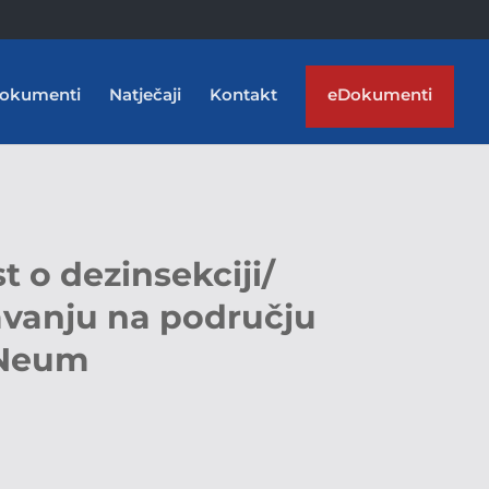
okumenti
Natječaji
Kontakt
eDokumenti
t o dezinsekciji/
avanju na području
 Neum