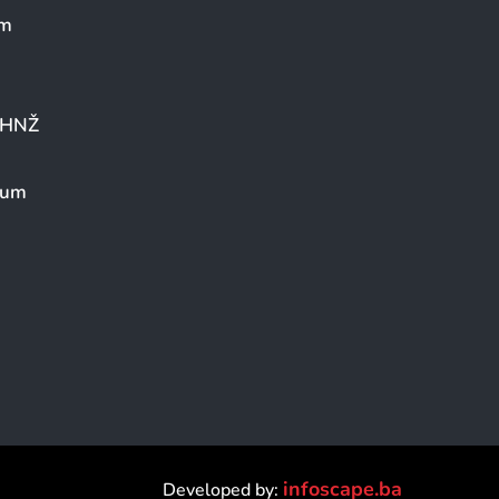
um
a HNŽ
eum
infoscape.ba
Developed by: