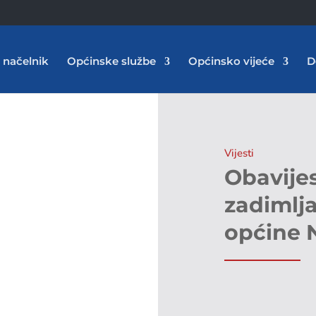
 načelnik
Općinske službe
Općinsko vijeće
D
Vijesti
Obavijes
zadimlj
općine