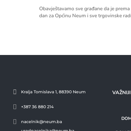
Obavještavamo sve građane da je prema o
dan za Općinu Neum i sve trgovinske ra

Kralja Tomislava 1, 88390 Neum
VAŽNIJ

+387 36 880 214
DOM

nacelnik@neum.ba
urednacelnika@neum.ba