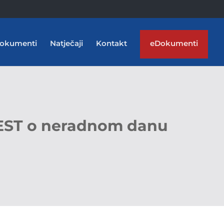
okumenti
Natječaji
Kontakt
eDokumenti
EST o neradnom danu