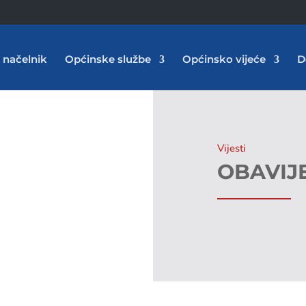
 načelnik
Općinske službe
Općinsko vijeće
D
Vijesti
OBAVIJ