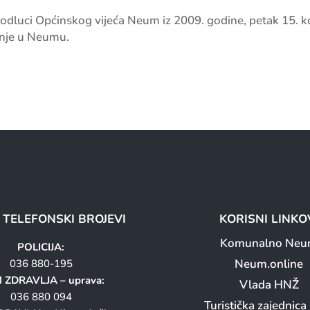
dluci Općinskog vijeća Neum iz 2009. godine, petak 15. k
dnje u Neumu.
I TELEFONSKI BROJEVI
KORISNI LINKO
Komunalno Ne
POLICIJA:
Neum.online
036 880-195
 ZDRAVLJA – uprava:
Vlada HNŽ
036 880 094
Turistička zajednic