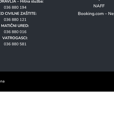
RAVLJA – Hitna služba:
NAFF
036 880 194
Booking.com – N
D CIVILNE ZAŠTITE:
036 880 121
MATIČNI URED:
036 880 016
VATROGASCI:
036 880 581
ana