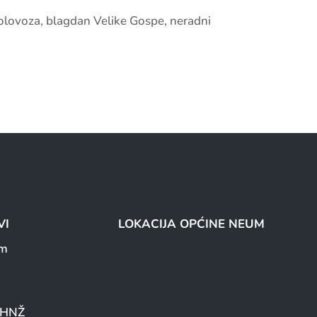
olovoza, blagdan Velike Gospe, neradni
VI
LOKACIJA OPĆINE NEUM
um
a HNŽ