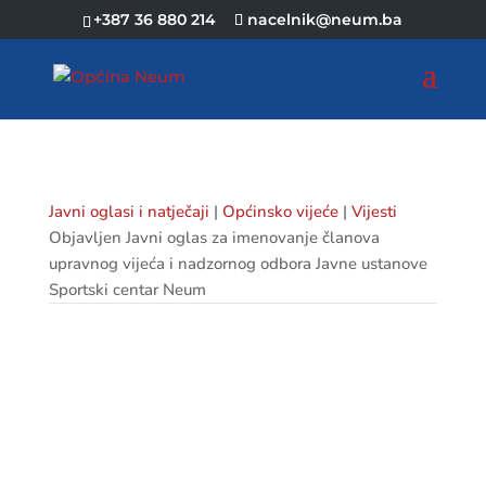
+387 36 880 214
nacelnik@neum.ba
Javni oglasi i natječaji
|
Općinsko vijeće
|
Vijesti
Objavljen Javni oglas za imenovanje članova
upravnog vijeća i nadzornog odbora Javne ustanove
Sportski centar Neum