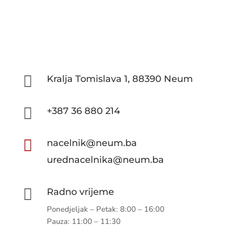

Kralja Tomislava 1, 88390 Neum

+387 36 880 214

nacelnik@neum.ba
urednacelnika@neum.ba

Radno vrijeme
Ponedjeljak – Petak: 8:00 – 16:00
Pauza: 11:00 – 11:30