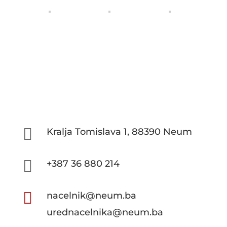

Kralja Tomislava 1, 88390 Neum

+387 36 880 214

nacelnik@neum.ba
urednacelnika@neum.ba