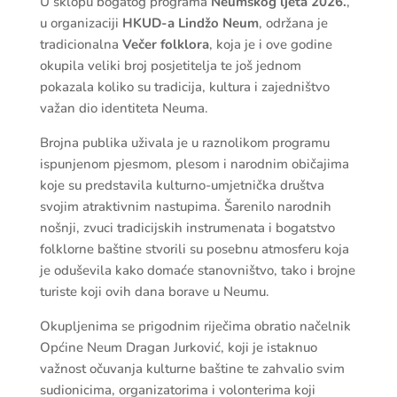
U sklopu bogatog programa
Neumskog ljeta 2026.
,
u organizaciji
HKUD-a Lindžo Neum
, održana je
tradicionalna
Večer folklora
, koja je i ove godine
okupila veliki broj posjetitelja te još jednom
pokazala koliko su tradicija, kultura i zajedništvo
važan dio identiteta Neuma.
Brojna publika uživala je u raznolikom programu
ispunjenom pjesmom, plesom i narodnim običajima
koje su predstavila kulturno-umjetnička društva
svojim atraktivnim nastupima. Šarenilo narodnih
nošnji, zvuci tradicijskih instrumenata i bogatstvo
folklorne baštine stvorili su posebnu atmosferu koja
je oduševila kako domaće stanovništvo, tako i brojne
turiste koji ovih dana borave u Neumu.
Okupljenima se prigodnim riječima obratio načelnik
Općine Neum Dragan Jurković, koji je istaknuo
važnost očuvanja kulturne baštine te zahvalio svim
sudionicima, organizatorima i volonterima koji