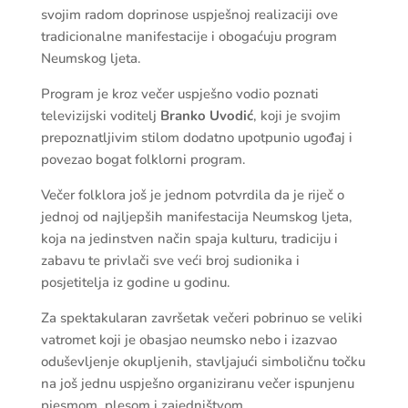
svojim radom doprinose uspješnoj realizaciji ove
tradicionalne manifestacije i obogaćuju program
Neumskog ljeta.
Program je kroz večer uspješno vodio poznati
televizijski voditelj
Branko Uvodić
, koji je svojim
prepoznatljivim stilom dodatno upotpunio ugođaj i
povezao bogat folklorni program.
Večer folklora još je jednom potvrdila da je riječ o
jednoj od najljepših manifestacija Neumskog ljeta,
koja na jedinstven način spaja kulturu, tradiciju i
zabavu te privlači sve veći broj sudionika i
posjetitelja iz godine u godinu.
Za spektakularan završetak večeri pobrinuo se veliki
vatromet koji je obasjao neumsko nebo i izazvao
oduševljenje okupljenih, stavljajući simboličnu točku
na još jednu uspješno organiziranu večer ispunjenu
pjesmom, plesom i zajedništvom.