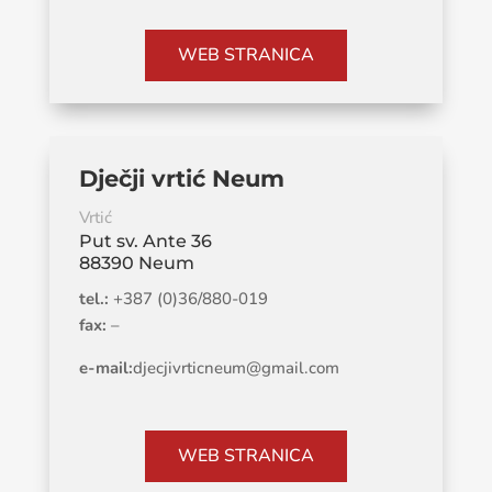
WEB STRANICA
Dječji vrtić Neum
Vrtić
Put sv. Ante 36
88390 Neum
tel.:
+387 (0)36/880-019
fax:
–
e-mail:
djecjivrticneum@gmail.com
WEB STRANICA