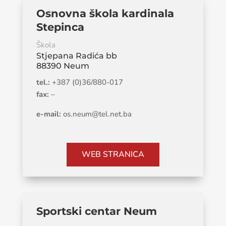
Osnovna škola kardinala
Stepinca
Škola
Stjepana Radića bb
88390 Neum
tel.:
+387 (0)36/880-017
fax:
–
e-mail:
os.neum@tel.net.ba
WEB STRANICA
Sportski centar Neum