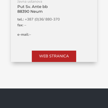
Javna ustanova
Put Sv. Ante bb
88390 Neum
tel.:
+387 (0)36/ 880-370
fax:
–
e-mail:
–
WEB STRANICA