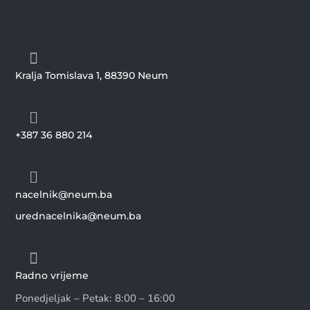

Kralja Tomislava 1, 88390 Neum

+387 36 880 214

nacelnik@neum.ba
urednacelnika@neum.ba

Radno vrijeme
Ponedjeljak – Petak: 8:00 – 16:00