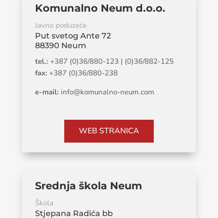
Komunalno Neum d.o.o.
Javno poduzeće
Put svetog Ante 72
88390 Neum
tel.:
+387 (0)36/880-123 | (0)36/882-125
fax:
+387 (0)36/880-238
e-mail:
info@komunalno-neum.com
WEB STRANICA
Srednja škola Neum
Škola
Stjepana Radića bb