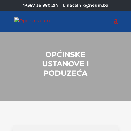
+387 36 880 214
nacelnik@neum.ba
OPĆINSKE
USTANOVE I
PODUZEĆA