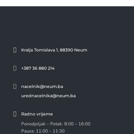

Kralja Tomislava 1, 88390 Neum

+387 36 880 214

nacelnik@neum.ba
urednacelnika@neum.ba

Radno vrijeme
Ponedjeljak – Petak: 8:00 – 16:00
Pauza: 11:00 – 11:30