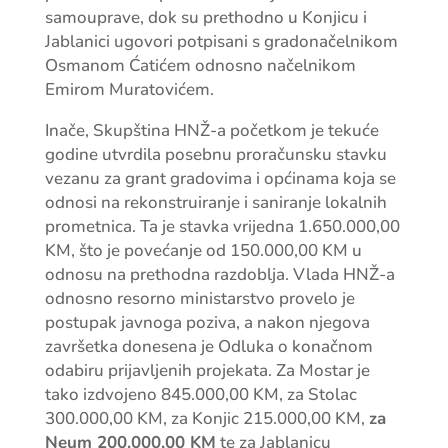
samouprave, dok su prethodno u Konjicu i
Jablanici ugovori potpisani s gradonačelnikom
Osmanom Ćatićem odnosno načelnikom
Emirom Muratovićem.
Inače, Skupština HNŽ-a početkom je tekuće
godine utvrdila posebnu proračunsku stavku
vezanu za grant gradovima i općinama koja se
odnosi na rekonstruiranje i saniranje lokalnih
prometnica. Ta je stavka vrijedna 1.650.000,00
KM, što je povećanje od 150.000,00 KM u
odnosu na prethodna razdoblja. Vlada HNŽ-a
odnosno resorno ministarstvo provelo je
postupak javnoga poziva, a nakon njegova
završetka donesena je Odluka o konačnom
odabiru prijavljenih projekata. Za Mostar je
tako izdvojeno 845.000,00 KM, za Stolac
300.000,00 KM, za Konjic 215.000,00 KM,
za
Neum 200.000,00 KM
te za Jablanicu