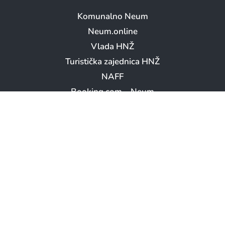
Komunalno Neum
Neum.online
Vlada HNŽ
Turistička zajednica HNŽ
NAFF
Booking.com – Neum
LOKACIJA OPĆINE NEUM
Copyright © Općina Neum 2026. || Sva prava pridržana