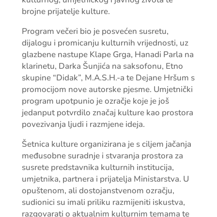
brojne prijatelje kulture.
Program večeri bio je posvećen susretu,
dijalogu i promicanju kulturnih vrijednosti, uz
glazbene nastupe Klape Grga, Hanadi Parla na
klarinetu, Darka Šunjića na saksofonu, Etno
skupine “Didak”, M.A.S.H.-a te Dejane Hršum s
promocijom nove autorske pjesme. Umjetnički
program upotpunio je ozračje koje je još
jedanput potvrdilo značaj kulture kao prostora
povezivanja ljudi i razmjene ideja.
Šetnica kulture organizirana je s ciljem jačanja
međusobne suradnje i stvaranja prostora za
susrete predstavnika kulturnih institucija,
umjetnika, partnera i prijatelja Ministarstva. U
opuštenom, ali dostojanstvenom ozračju,
sudionici su imali priliku razmijeniti iskustva,
razgovarati o aktualnim kulturnim temama te