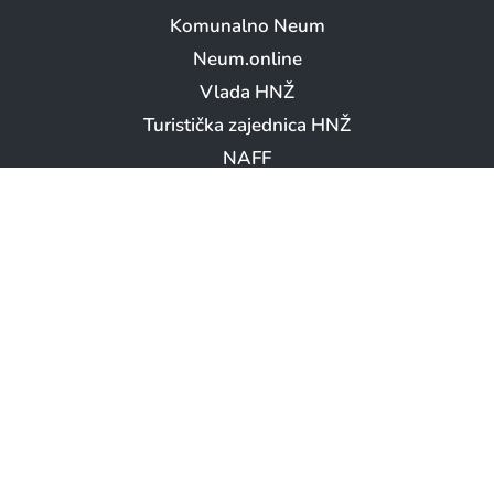
Komunalno Neum
Neum.online
Vlada HNŽ
Turistička zajednica HNŽ
NAFF
Booking.com – Neum
LOKACIJA OPĆINE NEUM
Copyright © Općina Neum 2026. || Sva prava pridržana