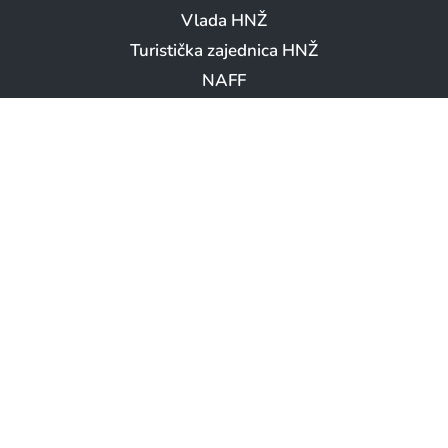
Vlada HNŽ
Turistička zajednica HNŽ
NAFF
Booking.com – Neum
LOKACIJA OPĆINE NEUM
Copyright © Općina Neum 2026. || Sva prava pridržana
infoscape.ba
Developed by:
Skip to content