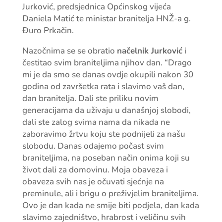
Jurković, predsjednica Općinskog vijeća
Daniela Matić te ministar branitelja HNŽ-a g.
Đuro Prkačin.
Nazočnima se se obratio
načelnik Jurković
i
čestitao svim braniteljima njihov dan. “Drago
mi je da smo se danas ovdje okupili nakon 30
godina od završetka rata i slavimo vaš dan,
dan branitelja. Dali ste priliku novim
generacijama da uživaju u današnjoj slobodi,
dali ste zalog svima nama da nikada ne
zaboravimo žrtvu koju ste podnijeli za našu
slobodu. Danas odajemo počast svim
braniteljima, na poseban način onima koji su
život dali za domovinu. Moja obaveza i
obaveza svih nas je očuvati sjećnje na
preminule, ali i brigu o preživjelim braniteljima.
Ovo je dan kada ne smije biti podjela, dan kada
slavimo zajedništvo, hrabrost i veličinu svih