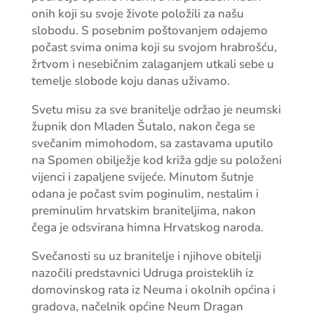
onih koji su svoje živote položili za našu
slobodu. S posebnim poštovanjem odajemo
počast svima onima koji su svojom hrabrošću,
žrtvom i nesebičnim zalaganjem utkali sebe u
temelje slobode koju danas uživamo.
Svetu misu za sve branitelje održao je neumski
župnik don Mladen Šutalo, nakon čega se
svečanim mimohodom, sa zastavama uputilo
na Spomen obilježje kod križa gdje su položeni
vijenci i zapaljene svijeće. Minutom šutnje
odana je počast svim poginulim, nestalim i
preminulim hrvatskim braniteljima, nakon
čega je odsvirana himna Hrvatskog naroda.
Svečanosti su uz branitelje i njihove obitelji
nazočili predstavnici Udruga proisteklih iz
domovinskog rata iz Neuma i okolnih općina i
gradova, načelnik općine Neum Dragan