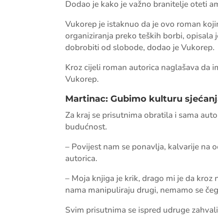
Dodao je kako je važno branitelje oteti am
Vukorep je istaknuo da je ovo roman kojim
organiziranja preko teških borbi, opisala j
dobrobiti od slobode, dodao je Vukorep.
Kroz cijeli roman autorica naglašava da im
Vukorep.
Martinac: Gubimo kulturu sjećan
Za kraj se prisutnima obratila i sama auto
budućnost.
– Povijest nam se ponavlja, kalvarije na
autorica.
– Moja knjiga je krik, drago mi je da kroz 
nama manipuliraju drugi, nemamo se čega sti
Svim prisutnima se ispred udruge zahvalila