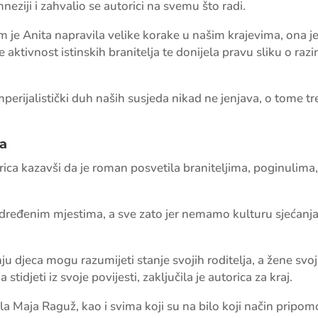
neziji i zahvalio se autorici na svemu što radi.
 je Anita napravila velike korake u našim krajevima, ona je
e aktivnost istinskih branitelja te donijela pravu sliku o raz
perijalistički duh naših susjeda nikad ne jenjava, o tome tr
ja
rica kazavši da je roman posvetila braniteljima, poginulima, r
 određenim mjestima, a sve zato jer nemamo kulturu sjećanja
nju djeca mogu razumijeti stanje svojih roditelja, a žene svo
djeti iz svoje povijesti, zaključila je autorica za kraj.
 Maja Raguž, kao i svima koji su na bilo koji način pripomogl