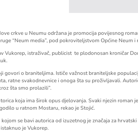
d Nove crkve u Neumu održana je promocija povijesnog rom
udruge “Neum media”, pod pokroviteljstvom Općine Neum i 
av Vukorep, istraživač, publicist te plodonosan kroničar Don
luk.
i govori o braniteljima. Ističe važnost braniteljske populac
ta, ratne svakodnevnice i onoga šta su proživljavali. Autoric
kroz šta smo prolazili”.
torica koja ima širok opus djelovanja. Svaki njezin roman je i
dogodilo u ratnom Mostaru,
rekao je Stojić.
kojom se bavi autorica od izuzetnog je značaja za hrvatski n
, istaknuo je Vukorep.