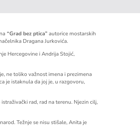
ana
“Grad bez ptica”
autorice mostarskih
načelnika Dragana Jurkovića.
je Hercegovine i Andrija Stojić,
ije, ne toliko važnost imena i prezimena
a je istaknula da joj je, u razgovoru,
straživački rad, rad na terenu. Njezin cilj,
arod. Težnje se nisu stišale, Anita je