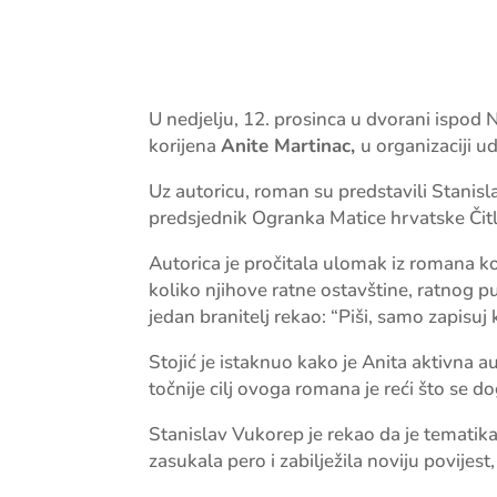
U nedjelju, 12. prosinca u dvorani ispo
korijena
Anite Martinac,
u organizaciji 
Uz autoricu, roman su predstavili Stanisl
predsjednik Ogranka Matice hrvatske Čit
Autorica je pročitala ulomak iz romana koj
koliko njihove ratne ostavštine, ratnog pu
jedan branitelj rekao: “Piši, samo zapisuj 
Stojić je istaknuo kako je Anita aktivna au
točnije cilj ovoga romana je reći što se 
Stanislav Vukorep je rekao da je tematika 
zasukala pero i zabilježila noviju povijest