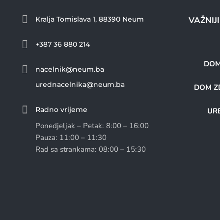

Kralja Tomislava 1, 88390 Neum
VAŽNIJ

+387 36 880 214
DOM

nacelnik@neum.ba
urednacelnika@neum.ba
DOM ZD

Radno vrijeme
URE
Ponedjeljak – Petak: 8:00 – 16:00
Pauza: 11:00 – 11:30
Rad sa strankama: 08:00 – 15:30