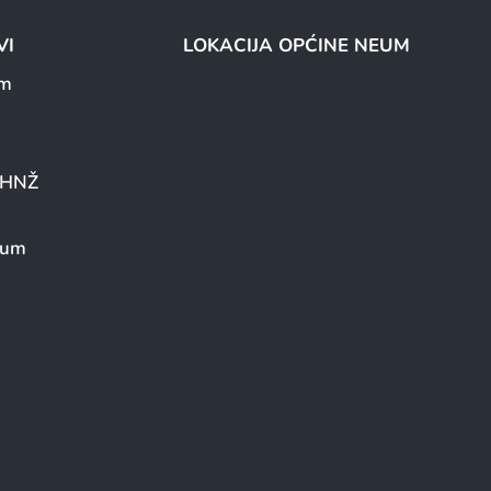
VI
LOKACIJA OPĆINE NEUM
um
a HNŽ
eum