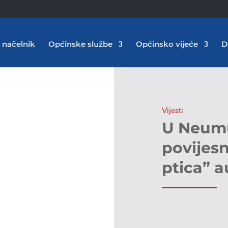
 načelnik
Općinske službe
Općinsko vijeće
D
Vijesti
U Neumu
povijes
ptica” a