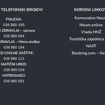
I TELEFONSKI BROJEVI
KORISNI LINKO
Komunalno Ne
POLICIJA:
Neum.online
036 880-195
 ZDRAVLJA – uprava:
Vlada HNŽ
036 880 094
Turistička zajednic
RAVLJA – Hitna služba:
NAFF
036 880 194
Booking.com – N
D CIVILNE ZAŠTITE:
036 880 121
MATIČNI URED:
036 880 016
VATROGASCI:
036 880 581