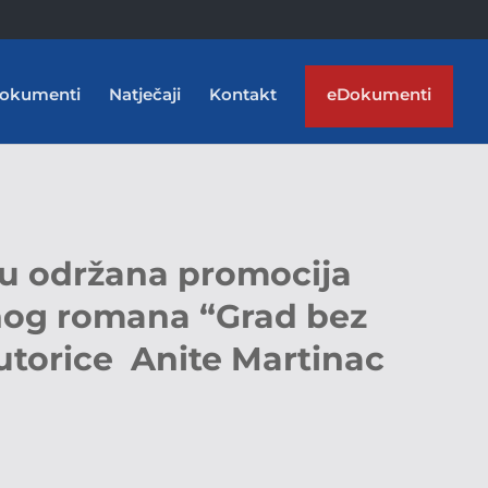
okumenti
Natječaji
Kontakt
eDokumenti
 održana promocija
nog romana “Grad bez
utorice Anite Martinac