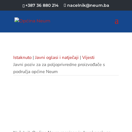
+387 36 880 214
nacelnik@neum.ba
Istaknuto
|
Javni oglasi i natječaji
|
Vijesti
Javni poziv za za poljoprivredne proizvođače s
područja općine Neum