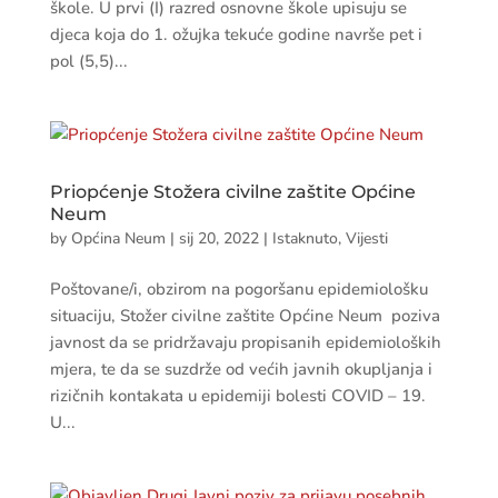
škole. U prvi (I) razred osnovne škole upisuju se
djeca koja do 1. ožujka tekuće godine navrše pet i
pol (5,5)...
Priopćenje Stožera civilne zaštite Općine
Neum
by
Općina Neum
|
sij 20, 2022
|
Istaknuto
,
Vijesti
Poštovane/i, obzirom na pogoršanu epidemiološku
situaciju, Stožer civilne zaštite Općine Neum poziva
javnost da se pridržavaju propisanih epidemioloških
mjera, te da se suzdrže od većih javnih okupljanja i
rizičnih kontakata u epidemiji bolesti COVID – 19.
U...