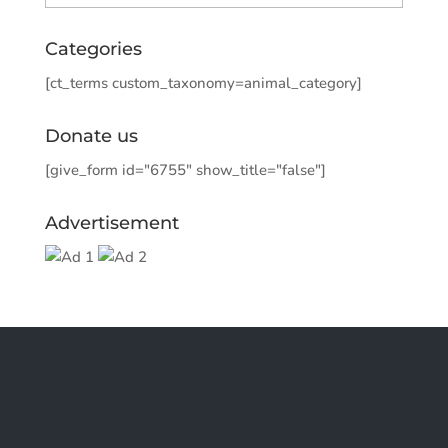
Categories
[ct_terms custom_taxonomy=animal_category]
Donate us
[give_form id="6755" show_title="false"]
Advertisement