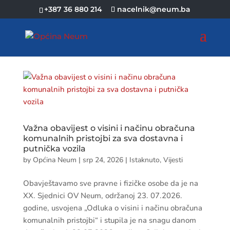
+387 36 880 214
nacelnik@neum.ba
Važna obavijest o visini i načinu obračuna
komunalnih pristojbi za sva dostavna i
putnička vozila
by
Općina Neum
|
srp 24, 2026
|
Istaknuto
,
Vijesti
Obavještavamo sve pravne i fizičke osobe da je na
XX. Sjednici OV Neum, održanoj 23. 07.2026.
godine, usvojena „Odluka o visini i načinu obračuna
komunalnih pristojbi“ i stupila je na snagu danom