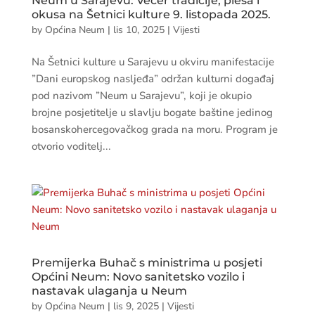
Neum u Sarajevu: Večer tradicije, plesa i
okusa na Šetnici kulture 9. listopada 2025.
by
Općina Neum
|
lis 10, 2025
|
Vijesti
Na Šetnici kulture u Sarajevu u okviru manifestacije
”Dani europskog nasljeđa” održan kulturni događaj
pod nazivom ”Neum u Sarajevu”, koji je okupio
brojne posjetitelje u slavlju bogate baštine jedinog
bosanskohercegovačkog grada na moru. Program je
otvorio voditelj...
Premijerka Buhač s ministrima u posjeti
Općini Neum: Novo sanitetsko vozilo i
nastavak ulaganja u Neum
by
Općina Neum
|
lis 9, 2025
|
Vijesti