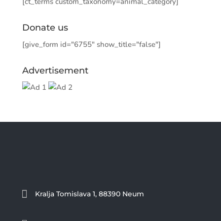
[ct_terms custom_taxonomy=animal_category]
Donate us
[give_form id="6755" show_title="false"]
Advertisement

Kralja Tomislava 1, 88390 Neum