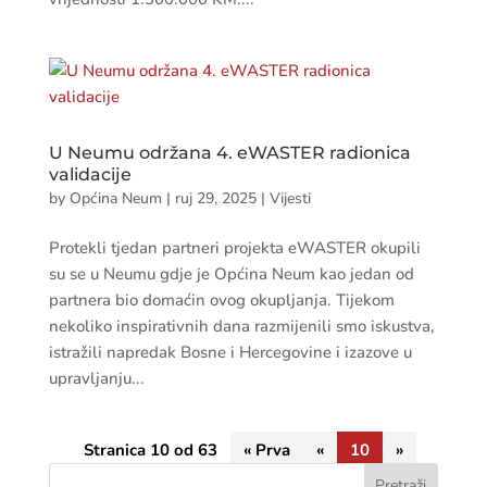
U Neumu održana 4. eWASTER radionica
validacije
by
Općina Neum
|
ruj 29, 2025
|
Vijesti
Protekli tjedan partneri projekta eWASTER okupili
su se u Neumu gdje je Općina Neum kao jedan od
partnera bio domaćin ovog okupljanja. Tijekom
nekoliko inspirativnih dana razmijenili smo iskustva,
istražili napredak Bosne i Hercegovine i izazove u
upravljanju...
Stranica 10 od 63
« Prva
«
10
»