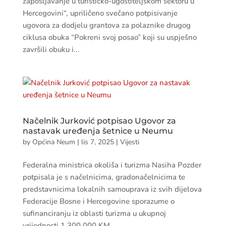
zapošljavanje u turističko-ugostiteljskom sektoru u
Hercegovini“, upriličeno svečano potpisivanje
ugovora za dodjelu grantova za polaznike drugog
ciklusa obuka “Pokreni svoj posao” koji su uspješno
završili obuku i...
Načelnik Jurković potpisao Ugovor za
nastavak uređenja šetnice u Neumu
by
Općina Neum
|
lis 7, 2025
|
Vijesti
Federalna ministrica okoliša i turizma Nasiha Pozder
potpisala je s načelnicima, gradonačelnicima te
predstavnicima lokalnih samouprava iz svih dijelova
Federacije Bosne i Hercegovine sporazume o
sufinanciranju iz oblasti turizma u ukupnoj
vrijednosti 1.300.000 KM....