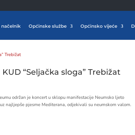
 načelnik
Općinske službe
Općinsko vijeće
D
 KUD “Seljačka sloga” Trebižat
 Neumu održan je koncert u sklopu manifestacije Neumsko ljeto
a uz najljepše pjesme Mediterana, odjekivali su neumskom valom.