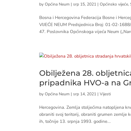
by
Općina Neum
|
srp 15, 2021
|
Općinsko vijeće
,
Bosna i Hercegovina Federacija Bosne i Her
VIJEĆE NEUM Predsjednica Broj: 01-02-1688/2
47. Poslovnika Općinskoga vijeća Neum („Narod
Obilježena 28. obljetnic
pripadnika HVO-a na Gr
by
Općina Neum
|
srp 14, 2021
|
Vijesti
Hercegovina. Zemlja stoljećima natopljena krvlju
obraniti svoj teritorij, obraniti grumen zemlje 
ih, točnije 13. srpnja 1993. godine...