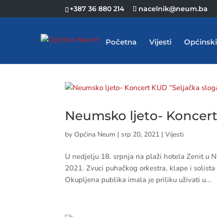
+387 36 880 214
nacelnik@neum.ba
Početna
Vijesti
Općinski
Neumsko ljeto- Koncert
by
Općina Neum
|
srp 20, 2021
|
Vijesti
U nedjelju 18. srpnja na plaži hotela Zenit u
2021. Zvuci puhačkog orkestra, klape i solist
Okupljena publika imala je priliku uživati u...