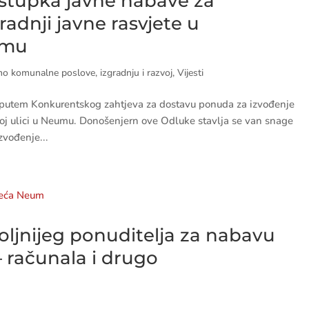
tupka javne nabave za
radnji javne rasvjete u
umu
o komunalne poslove, izgradnju i razvoj
,
Vijesti
 putem Konkurentskog zahtjeva za dostavu ponuda za izvođenje
koj ulici u Neumu. Donošenjern ove Odluke stavlja se van snage
zvođenje...
oljnijeg ponuditelja za nabavu
 računala i drugo