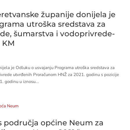
etvanske županije donijela je
grama utroška sredstava za
ede, šumarstva i vodoprivrede-
0 KM
jela je Odluku o usvajanju Programa utroška sredstava za
rivrede utvrđenih Proračunom HNŽ za 2021. godinu s pozicije
 godinu u iznosu...
e s područja općine Neum za