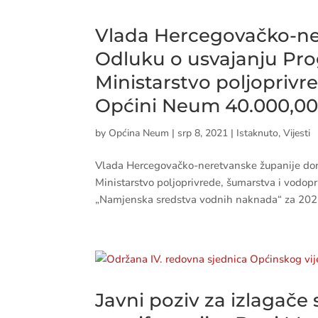
Vlada Hercegovačko-ner
Odluku o usvajanju Pro
Ministarstvo poljoprivr
Općini Neum 40.000,0
by
Općina Neum
|
srp 8, 2021
|
Istaknuto
,
Vijesti
Vlada Hercegovačko-neretvanske županije doni
Ministarstvo poljoprivrede, šumarstva i vodop
„Namjenska sredstva vodnih naknada“ za 2021.
Javni poziv za izlagač