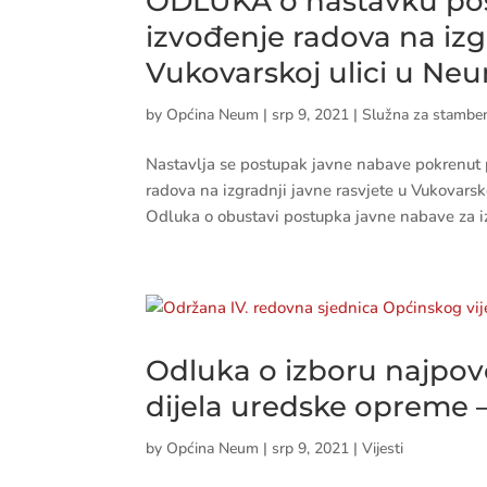
ODLUKA o nastavku pos
izvođenje radova na izg
Vukovarskoj ulici u Ne
by
Općina Neum
|
srp 9, 2021
|
Služna za stamben
Nastavlja se postupak javne nabave pokrenut
radova na izgradnji javne rasvjete u Vukovars
Odluka o obustavi postupka javne nabave za i
Odluka o izboru najpov
dijela uredske opreme –
by
Općina Neum
|
srp 9, 2021
|
Vijesti