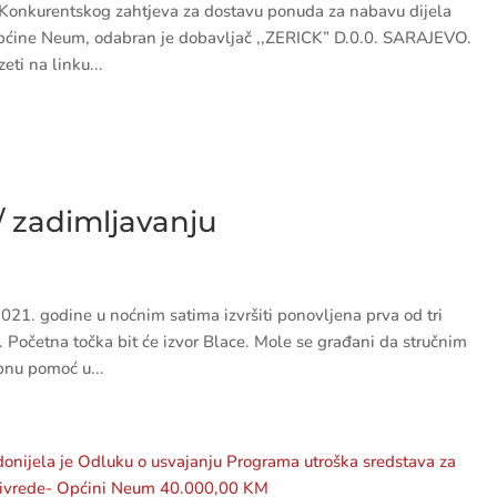
onkurentskog zahtjeva za dostavu ponuda za nabavu dijela
Općine Neum, odabran je dobavljač ,,ZERICK” D.0.0. SARAJEVO.
ti na linku...
i/ zadimljavanju
21. godine u noćnim satima izvršiti ponovljena prva od tri
 Početna točka bit će izvor Blace. Mole se građani da stručnim
nu pomoć u...