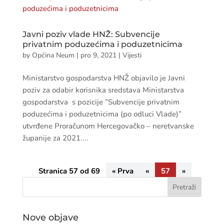
Javni poziv vlade HNŽ: Subvencije
privatnim poduzećima i poduzetnicima
by
Općina Neum
|
pro 9, 2021
|
Vijesti
Ministarstvo gospodarstva HNŽ objavilo je Javni
poziv za odabir korisnika sredstava Ministarstva
gospodarstva s pozicije ”Subvencije privatnim
poduzećima i poduzetnicima (po odluci Vlade)”
utvrđene Proračunom Hercegovačko – neretvanske
županije za 2021....
Stranica 57 od 69
« Prva
«
57
»
Nove objave